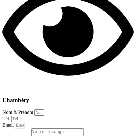
Chambéry
Nom & Prénom
Tél.
Email